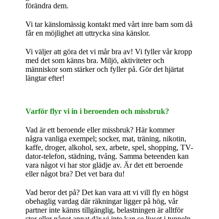
förändra dem.
Vi tar känslomässig kontakt med vårt inre barn som då
får en möjlighet att uttrycka sina känslor.
Vi väljer att göra det vi mår bra av! Vi fyller vår kropp
med det som känns bra. Miljö, aktiviteter och
människor som stärker och fyller på. Gör det hjärtat
längtar efter!
Varför flyr vi in i beroenden och missbruk?
Vad är ett beroende eller missbruk? Här kommer
några vanliga exempel; socker, mat, träning, nikotin,
kaffe, droger, alkohol, sex, arbete, spel, shopping, TV-
dator-telefon, städning, tvång. Samma beteenden kan
vara något vi har stor glädje av. Är det ett beroende
eller något bra? Det vet bara du!
Vad beror det på? Det kan vara att vi vill fly en högst
obehaglig vardag där räkningar ligger på hög, vår
partner inte känns tillgänglig, belastningen är alltför
stor eller något annat där vi inte kan se ljuset i tunneln.