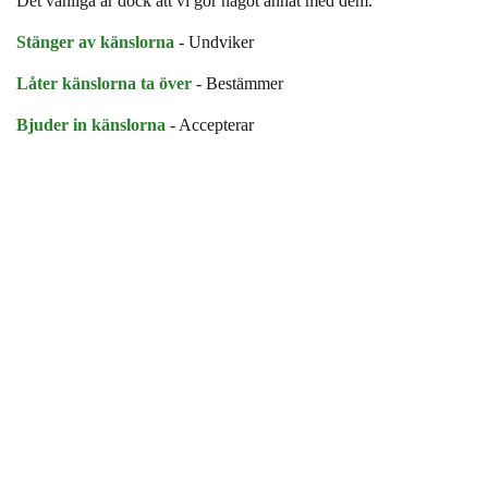
Det vanliga är dock att vi gör något annat med dem.
Stänger av känslorna
- Undviker
Låter känslorna ta över
- Bestämmer
Bjuder in känslorna
- Accepterar