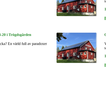
s
8-20 i Trögdsgården
ycka? En värld full av paradoxer
V
s