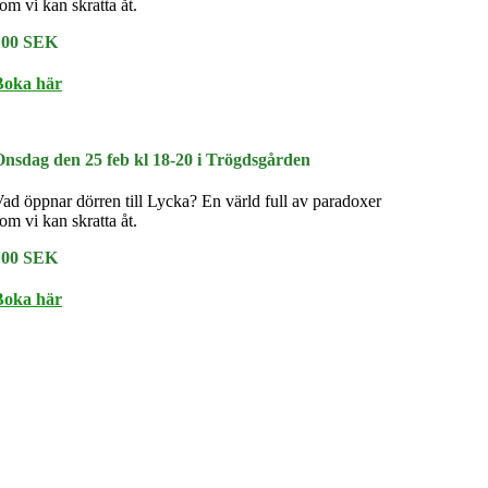
om vi kan skratta åt.
100 SEK
Boka här
Onsdag den 25 feb kl 18-20 i Trögdsgården
ad öppnar dörren till Lycka? En värld full av paradoxer
om vi kan skratta åt.
100 SEK
Boka här