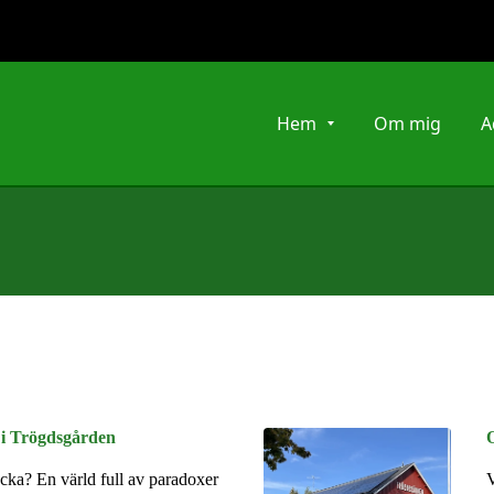
Hem
Om mig
A
 i Trögdsgården
ycka? En värld full av paradoxer
V