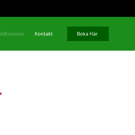
ddEssence
Kontakt
Boka Här