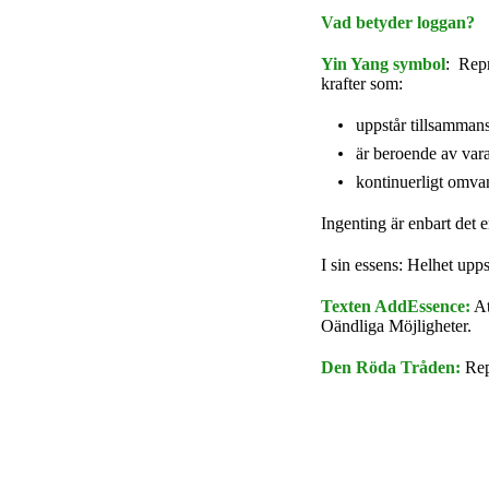
Vad betyder loggan?
Yin Yang symbol
: Repr
krafter som:
uppstår tillsamman
är beroende av var
kontinuerligt omvan
Ingenting är enbart det e
I sin essens: Helhet upps
Texten AddEssence:
At
Oändliga Möjligheter.
Den Röda Tråden:
Rep