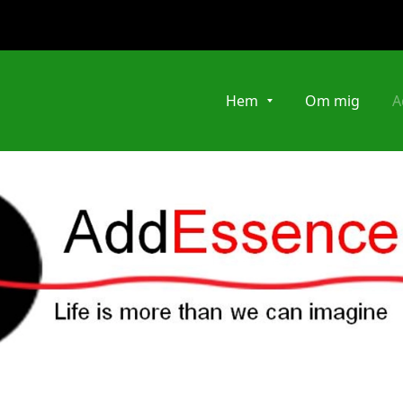
Hem
Om mig
A