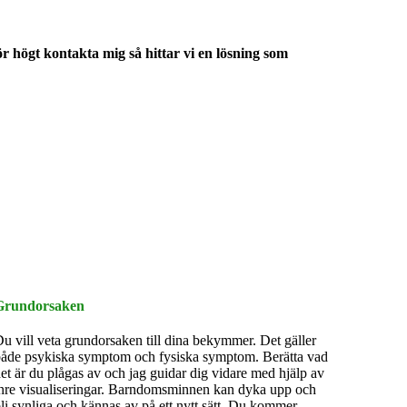
r högt kontakta mig så hittar vi en lösning som
Grundorsaken
u vill veta grundorsaken till dina bekymmer. Det gäller
åde psykiska symptom och fysiska symptom. Berätta vad
et är du plågas av och jag guidar dig vidare med hjälp av
nre visualiseringar. Barndomsminnen kan dyka upp och
li synliga och kännas av på ett nytt sätt. Du kommer