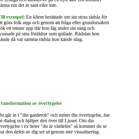
änna om det är sant eller inte.
ill exempel:
En klient berättade om sin stora rädsla för
tt göra folk arga och genom att fråga efter grundorsaken
ök ett minne upp där hon låg under sin säng och
yssnade på sina föräldrar som grälade. Rädslan hon
ände då var samma rädsla hon kände idag.
Transformation av övertygelse
u går in i "din garderob" och möter din övertygelse, har
n dialog och hjälper den över till Ljuset. Om din
vertygelse t ex heter "du är värdelös" så kommer du se
ur den delen av dig ser ut genom inre visualisering.