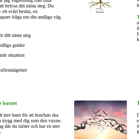
ar jag vägledning från dina
k
tt belysa ditt nästa steg. Du
- ett svårt beslut, en
djupare fråga om din andliga väg.
T
a
d
l
r ditt nästa steg
k
dliga guider
nde situation
dsförutsägelser
e barnet
t inre barn för att hon/han ska
D
h trygg med dig som den vuxne.
e
ing där du möter och har en inre
ö
m.
h