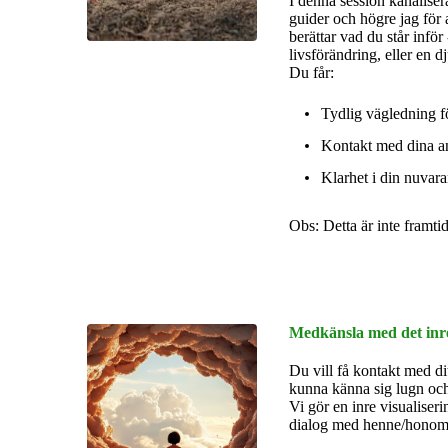
I denna session kanaliser
guider och högre jag för a
berättar vad du står inför 
livsförändring, eller en 
Du får:
Tydlig vägledning fö
Kontakt med dina an
Klarhet i din nuvara
Obs: Detta är inte framti
Medkänsla med det inr
Du vill få kontakt med dit
kunna känna sig lugn oc
Vi gör en inre visualiser
dialog med henne/hono