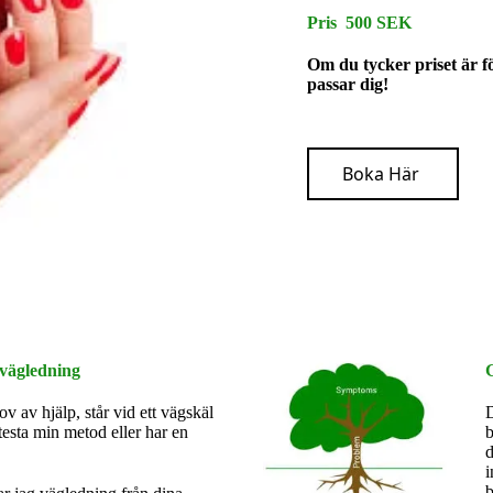
Pris 500 SEK
Om du tycker priset är fö
passar dig!
Boka Här
g vägledning
v av hjälp, står vid ett vägskäl
D
testa min metod eller har en
b
d
i
b