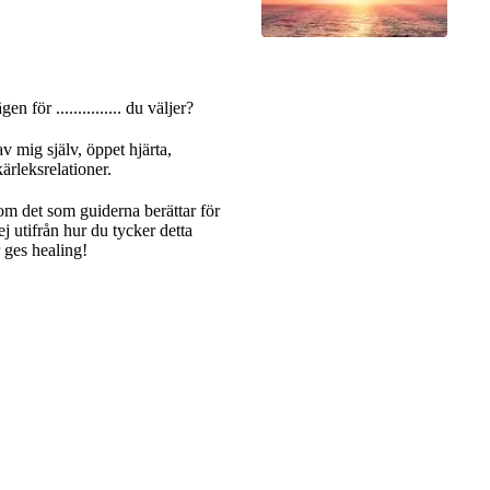
n för ............... du väljer?
av mig själv, öppet hjärta,
ärleksrelationer.
 om det som guiderna berättar för
j utifrån hur du tycker detta
 ges healing!