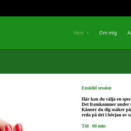
Hem
Om mig
A
Enskild session
Här kan du välja en spec
Det framkommer under s
Känner du dig osäker på v
reda på det i början av s
Tid 60 min